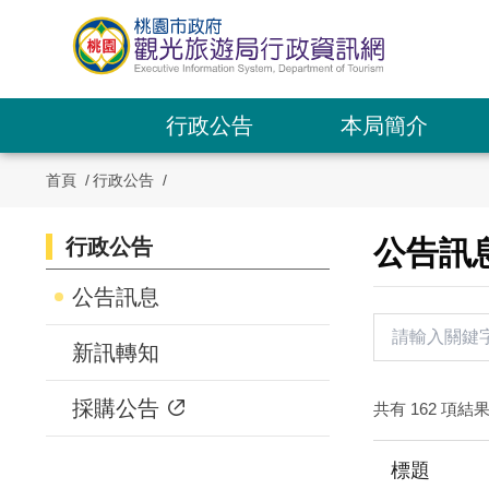
跳
到
主
要
內
行政公告
本局簡介
容
區
首頁
行政公告
塊
行政公告
:::
公告訊
:::
公告訊息
新訊轉知
採購公告
共有 162 項結
標題