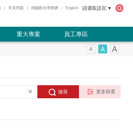
請選取語言
▼
箱
常見問題
桃園觀光導覽網
English
全文
檢索
重大專案
員工專區
更多篩選
搜尋