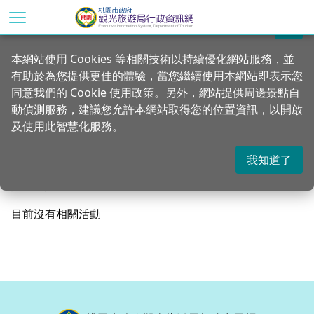
跳
到
關閉
主
首頁
便民服務
本網站使用 Cookies 等相關技術以持續優化網站服務，並
要
有助於為您提供更佳的體驗，當您繼續使用本網站即表示您
內
活動報名
同意我們的 Cookie 使用政策。另外，網站提供周邊景點自
容
動偵測服務，建議您允許本網站取得您的位置資訊，以開啟
區
及使用此智慧化服務。
塊
我知道了
共有 0 項結果
目前沒有相關活動