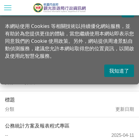
跳
到
關閉
主
首頁
統計專區
本網站使用 Cookies 等相關技術以持續優化網站服務，並
要
有助於為您提供更佳的體驗，當您繼續使用本網站即表示您
內
公務統計方案
同意我們的 Cookie 使用政策。另外，網站提供周邊景點自
容
動偵測服務，建議您允許本網站取得您的位置資訊，以開啟
區
及使用此智慧化服務。
塊
我知道了
共有 215 項結果
標題
分類
更新日期
公務統計方案及報表程式專區
--
2025-04-11