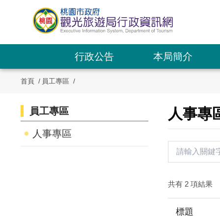
跳
到
主
要
內
行政公告
本局簡介
容
區
首頁
員工專區
塊
員工專區
:::
人事專
:::
人事專區
共有 2 項結果
標題