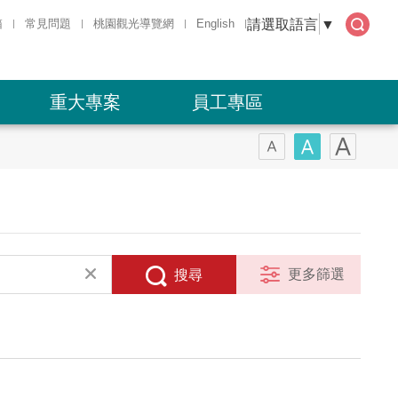
請選取語言
▼
箱
常見問題
桃園觀光導覽網
English
全文
檢索
重大專案
員工專區
更多篩選
搜尋