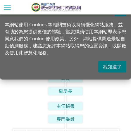
跳
到
關閉
主
首頁
本局簡介
本網站使用 Cookies 等相關技術以持續優化網站服務，並
要
有助於為您提供更佳的體驗，當您繼續使用本網站即表示您
內
組織架構
同意我們的 Cookie 使用政策。另外，網站提供周邊景點自
容
動偵測服務，建議您允許本網站取得您的位置資訊，以開啟
區
及使用此智慧化服務。
塊
我知道了