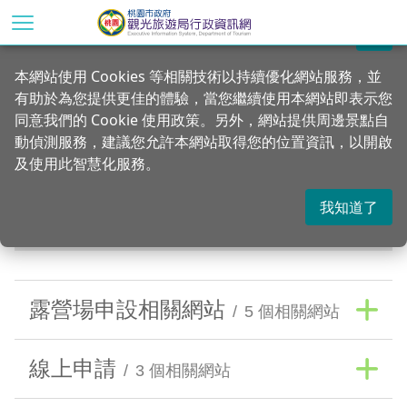
跳
到
關閉
主
首頁
便民服務
本網站使用 Cookies 等相關技術以持續優化網站服務，並
要
有助於為您提供更佳的體驗，當您繼續使用本網站即表示您
內
相關連結
同意我們的 Cookie 使用政策。另外，網站提供周邊景點自
容
動偵測服務，建議您允許本網站取得您的位置資訊，以開啟
區
及使用此智慧化服務。
塊
露營場申設相關網站
線上申請
政府機關單位
我知道了
財團法人
其他
旅宿公協會
露營場申設相關網站
5 個相關網站
線上申請
3 個相關網站