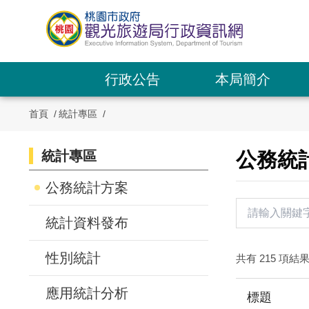
跳
到
主
要
內
行政公告
本局簡介
容
區
首頁
統計專區
塊
統計專區
:::
公務統
:::
公務統計方案
統計資料發布
性別統計
共有 215 項結
應用統計分析
標題