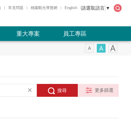
請選取語言
▼
箱
常見問題
桃園觀光導覽網
English
全文
檢索
重大專案
員工專區
更多篩選
搜尋