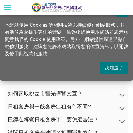
跳
到
關閉
主
首頁
便民服務
本網站使用 Cookies 等相關技術以持續優化網站服務，並
要
有助於為您提供更佳的體驗，當您繼續使用本網站即表示您
內
常見問題
同意我們的 Cookie 使用政策。另外，網站提供周邊景點自
容
動偵測服務，建議您允許本網站取得您的位置資訊，以開啟
區
及使用此智慧化服務。
塊
我知道了
共有 16 項結果
如何索取桃園市觀光導覽文宣？
日租套房與一般套房出租有何不同?
已經在經營日租套房了，要怎麼合法？
請問日租套房合法嗎？相關罰則為何？