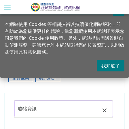
跳
到
關閉
主
首頁
本網站使用 Cookies 等相關技術以持續優化網站服務，並
要
有助於為您提供更佳的體驗，當您繼續使用本網站即表示您
內
全文檢索
同意我們的 Cookie 使用政策。另外，網站提供周邊景點自
容
動偵測服務，建議您允許本網站取得您的位置資訊，以開啟
區
及使用此智慧化服務。
塊
熱門關鍵字 :
我知道了
業務職掌
聯絡資訊
表單下載
線上申請
施政成果
觀光統計