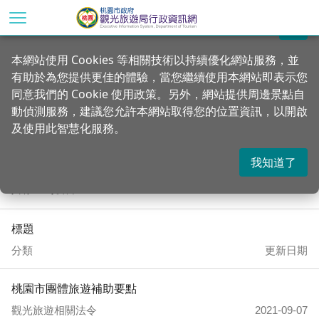
跳
到
關閉
主
首頁
資訊公開
本網站使用 Cookies 等相關技術以持續優化網站服務，並
要
有助於為您提供更佳的體驗，當您繼續使用本網站即表示您
內
觀光旅遊相關法令
同意我們的 Cookie 使用政策。另外，網站提供周邊景點自
容
動偵測服務，建議您允許本網站取得您的位置資訊，以開啟
區
及使用此智慧化服務。
塊
我知道了
共有 37 項結果
標題
分類
更新日期
桃園市團體旅遊補助要點
觀光旅遊相關法令
2021-09-07