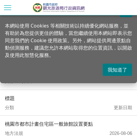
跳
到
關閉
主
首頁
資訊公開
本網站使用 Cookies 等相關技術以持續優化網站服務，並
要
有助於為您提供更佳的體驗，當您繼續使用本網站即表示您
內
觀光旅遊相關法令
同意我們的 Cookie 使用政策。另外，網站提供周邊景點自
容
動偵測服務，建議您允許本網站取得您的位置資訊，以開啟
區
及使用此智慧化服務。
塊
我知道了
共有 37 項結果
標題
分類
更新日期
桃園市都市計畫住宅區一般旅館設置要點
地方法規
2026-08-06