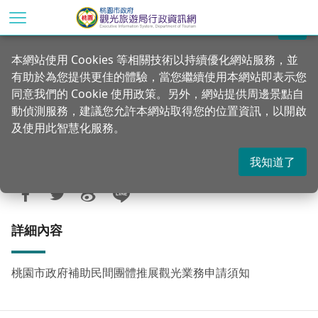
跳
到
關閉
主
首頁
資訊公開
觀光旅遊相關法令
本網站使用 Cookies 等相關技術以持續優化網站服務，並
要
有助於為您提供更佳的體驗，當您繼續使用本網站即表示您
內
桃園市政府補助民間團體推展觀光業務申
同意我們的 Cookie 使用政策。另外，網站提供周邊景點自
容
請須知
動偵測服務，建議您允許本網站取得您的位置資訊，以開啟
區
及使用此智慧化服務。
塊
我知道了
更新：2022-05-19
發佈：2015-09-23
8283
詳細內容
桃園市政府補助民間團體推展觀光業務申請須知