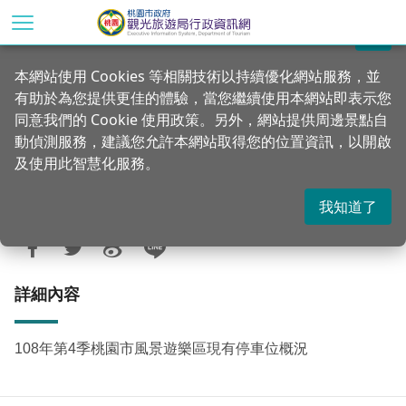
跳
到
關閉
主
首頁
統計專區
公務統計方案
本網站使用 Cookies 等相關技術以持續優化網站服務，並
要
有助於為您提供更佳的體驗，當您繼續使用本網站即表示您
內
108年第4季桃園市風景遊樂區現有停車位
同意我們的 Cookie 使用政策。另外，網站提供周邊景點自
容
概況
動偵測服務，建議您允許本網站取得您的位置資訊，以開啟
區
及使用此智慧化服務。
塊
我知道了
更新：2020-01-15
發佈：2020-01-10
1136
詳細內容
108年第4季桃園市風景遊樂區現有停車位概況