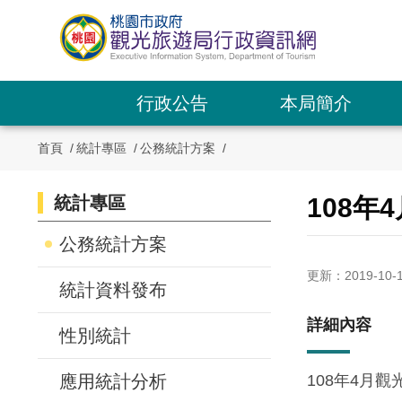
跳
到
主
要
內
行政公告
本局簡介
容
區
首頁
統計專區
公務統計方案
塊
統計專區
:::
108
:::
公務統計方案
更新：2019-10-
統計資料發布
詳細內容
性別統計
應用統計分析
108年4月