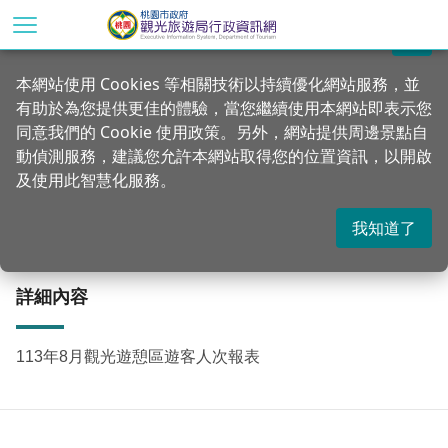
跳
到
關閉
主
首頁
統計專區
公務統計方案
本網站使用 Cookies 等相關技術以持續優化網站服務，並
要
有助於為您提供更佳的體驗，當您繼續使用本網站即表示您
內
113年8月觀光遊憩區遊客人次報表
同意我們的 Cookie 使用政策。另外，網站提供周邊景點自
容
動偵測服務，建議您允許本網站取得您的位置資訊，以開啟
區
及使用此智慧化服務。
塊
更新：2024-09-20
發佈：2024-09-20
1007
我知道了
詳細內容
113年8月觀光遊憩區遊客人次報表