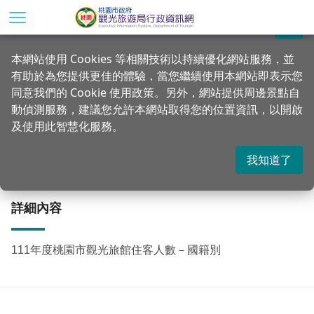
跳
到
關閉
主
首頁
統計專區
公務統計方案
本網站使用 Cookies 等相關技術以持續優化網站服務，並
要
有助於為您提供更佳的體驗，當您繼續使用本網站即表示您
內
111年度桃園市觀光旅館住客人數－國籍別
同意我們的 Cookie 使用政策。另外，網站提供周邊景點自
容
動偵測服務，建議您允許本網站取得您的位置資訊，以開啟
區
及使用此智慧化服務。
塊
更新：2023-05-30
發佈：2023-04-14
761
我知道了
詳細內容
111年度桃園市觀光旅館住客人數－國籍別