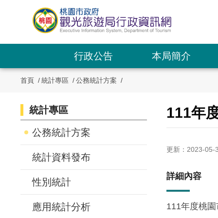
跳
到
主
要
內
行政公告
本局簡介
容
區
首頁
統計專區
公務統計方案
塊
統計專區
:::
111
:::
公務統計方案
更新：2023-05-
統計資料發布
詳細內容
性別統計
應用統計分析
111年度桃