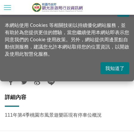
跳
到
關閉
主
首頁
統計專區
公務統計方案
本網站使用 Cookies 等相關技術以持續優化網站服務，並
要
有助於為您提供更佳的體驗，當您繼續使用本網站即表示您
內
111年第4季桃園市風景遊樂區現有停車位
同意我們的 Cookie 使用政策。另外，網站提供周邊景點自
容
概況
動偵測服務，建議您允許本網站取得您的位置資訊，以開啟
區
及使用此智慧化服務。
塊
我知道了
更新：2023-03-07
發佈：2023-01-13
1176
詳細內容
111年第4季桃園市風景遊樂區現有停車位概況