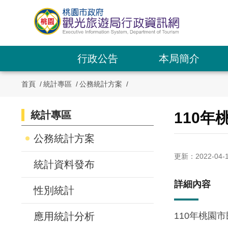
跳
到
主
要
內
行政公告
本局簡介
容
區
首頁
統計專區
公務統計方案
塊
統計專區
:::
110
:::
公務統計方案
更新：2022-04-
統計資料發布
詳細內容
性別統計
應用統計分析
110年桃園