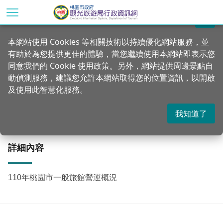
跳
到
關閉
主
首頁
統計專區
公務統計方案
本網站使用 Cookies 等相關技術以持續優化網站服務，並
要
有助於為您提供更佳的體驗，當您繼續使用本網站即表示您
內
110年桃園市一般旅館營運概況
同意我們的 Cookie 使用政策。另外，網站提供周邊景點自
容
動偵測服務，建議您允許本網站取得您的位置資訊，以開啟
區
及使用此智慧化服務。
塊
更新：2022-04-12
發佈：2022-04-07
917
我知道了
詳細內容
110年桃園市一般旅館營運概況