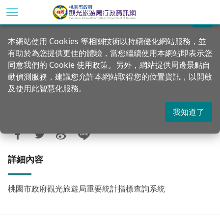
跳
到
關閉
主
首頁
統計專區
統計資料發布
本網站使用 Cookies 等相關技術以持續優化網站服務，並
要
有助於為您提供更佳的體驗，當您繼續使用本網站即表示您
內
桃園市政府觀光旅遊局重要統計指標查詢
同意我們的 Cookie 使用政策。另外，網站提供周邊景點自
容
系統
動偵測服務，建議您允許本網站取得您的位置資訊，以開啟
區
及使用此智慧化服務。
塊
我知道了
更新：2025-07-28
發佈：2023-10-23
2969
詳細內容
桃園市政府觀光旅遊局重要統計指標查詢系統