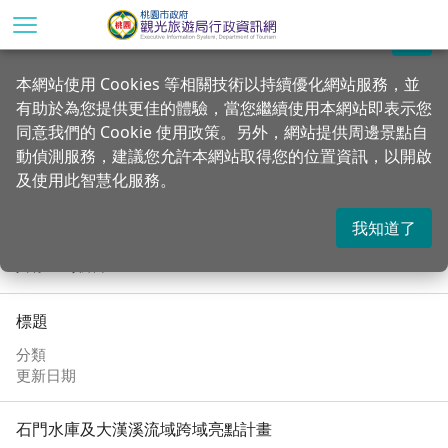
跳
到
關閉
主
首頁
重大專案
本網站使用 Cookies 等相關技術以持續優化網站服務，並
要
有助於為您提供更佳的體驗，當您繼續使用本網站即表示您
內
跨域亮點
同意我們的 Cookie 使用政策。另外，網站提供周邊景點自
容
動偵測服務，建議您允許本網站取得您的位置資訊，以開啟
區
及使用此智慧化服務。
塊
我知道了
共有 11 項結果
標題
分類
更新日期
石門水庫及大漢溪流域跨域亮點計畫