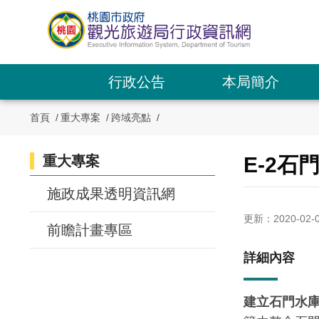
跳
到
主
要
內
行政公告
本局簡介
容
區
首頁
重大專案
跨域亮點
塊
重大專案
:::
E-2
:::
施政成果透明資訊網
更新：2020-02-
前瞻計畫專區
詳細內容
建立石門水