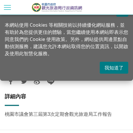
跳
到
關閉
主
首頁
資訊公開
施政成果
本網站使用 Cookies 等相關技術以持續優化網站服務，並
要
有助於為您提供更佳的體驗，當您繼續使用本網站即表示您
內
桃園市議會第三屆第3次定期會觀光旅遊局
同意我們的 Cookie 使用政策。另外，網站提供周邊景點自
容
工作報告
動偵測服務，建議您允許本網站取得您的位置資訊，以開啟
區
及使用此智慧化服務。
塊
我知道了
更新：2024-09-13
發佈：2024-03-14
2027
詳細內容
桃園市議會第三屆第3次定期會觀光旅遊局工作報告