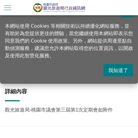
跳
到
關閉
主
首頁
資訊公開
施政成果
本網站使用 Cookies 等相關技術以持續優化網站服務，並
要
有助於為您提供更佳的體驗，當您繼續使用本網站即表示您
內
桃園市議會第三屆第1次定期會-觀光旅遊局
同意我們的 Cookie 使用政策。另外，網站提供周邊景點自
容
動偵測服務，建議您允許本網站取得您的位置資訊，以開啟
區
及使用此智慧化服務。
塊
更新：2023-03-07
發佈：2023-03-07
2145
我知道了
詳細內容
觀光旅遊局-桃園市議會第三屆第1次定期會如附件