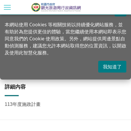
跳
到
關閉
主
首頁
資訊公開
施政目標
本網站使用 Cookies 等相關技術以持續優化網站服務，並
要
有助於為您提供更佳的體驗，當您繼續使用本網站即表示您
內
113年度施政計畫
同意我們的 Cookie 使用政策。另外，網站提供周邊景點自
容
動偵測服務，建議您允許本網站取得您的位置資訊，以開啟
區
及使用此智慧化服務。
塊
更新：2024-03-14
發佈：2024-03-14
2144
我知道了
詳細內容
113年度施政計畫