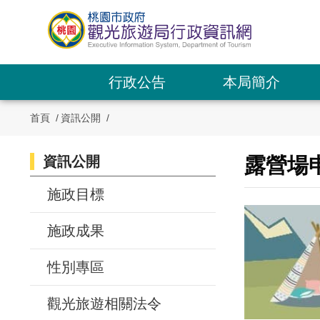
跳
到
主
要
內
行政公告
本局簡介
容
區
首頁
資訊公開
塊
資訊公開
:::
露營場
:::
施政目標
施政成果
性別專區
觀光旅遊相關法令