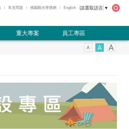
請選取語言
▼
箱
常見問題
桃園觀光導覽網
English
全文
檢索
重大專案
員工專區