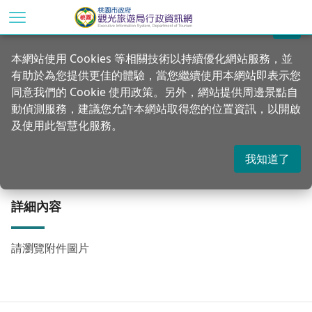
跳
到
關閉
主
首頁
資訊公開
露營場申設專區
本網站使用 Cookies 等相關技術以持續優化網站服務，並
要
有助於為您提供更佳的體驗，當您繼續使用本網站即表示您
內
露營場申請應查詢環境敏感地區項目表
同意我們的 Cookie 使用政策。另外，網站提供周邊景點自
容
動偵測服務，建議您允許本網站取得您的位置資訊，以開啟
區
及使用此智慧化服務。
塊
更新：2024-07-23
發佈：2023-03-02
3091
我知道了
詳細內容
請瀏覽附件圖片