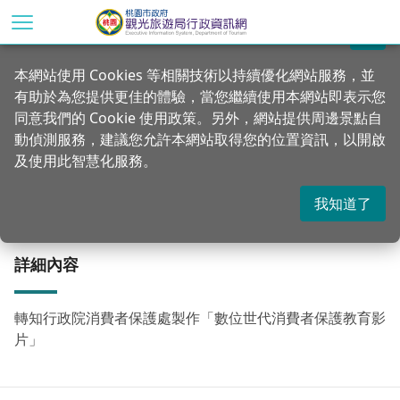
跳
到
關閉
主
首頁
資訊公開
廉政服務專區
本網站使用 Cookies 等相關技術以持續優化網站服務，並
要
有助於為您提供更佳的體驗，當您繼續使用本網站即表示您
內
不新鮮，砍頭
同意我們的 Cookie 使用政策。另外，網站提供周邊景點自
容
動偵測服務，建議您允許本網站取得您的位置資訊，以開啟
區
及使用此智慧化服務。
塊
更新：2018-04-09
發佈：2018-04-09
1075
我知道了
詳細內容
轉知行政院消費者保護處製作「數位世代消費者保護教育影
片」