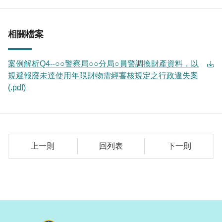
相關檔案
案例解析Q4--○○警察局○○分局○員警調換財產資料，以
規避報廢未達使用年限財物需經審核規定之行政違失案
(.pdf)
上一則
回列表
下一則