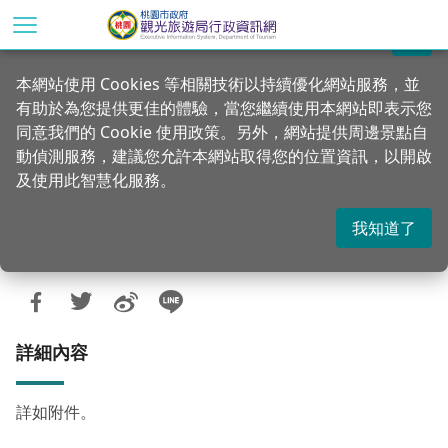
跳
到
關閉
主
首頁
資訊公開
廉政服務專區
本網站使用 Cookies 等相關技術以持續優化網站服務，並
要
有助於為您提供更佳的體驗，當您繼續使用本網站即表示您
內
案例解析Q4--○○警察局○○分局○員警調換財
同意我們的 Cookie 使用政策。另外，網站提供周邊景點自
容
產資料，以規避報廢未達使用年限財物需
動偵測服務，建議您允許本網站取得您的位置資訊，以開啟
區
及使用此智慧化服務。
塊
經審核規定之行政違失案
我知道了
更新：2018-03-29
發佈：2018-03-28
1130
詳細內容
詳如附件。