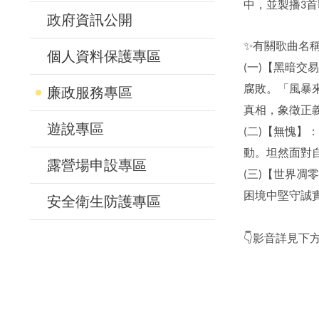
中，並製播3
政府資訊公開
✨有關歌曲名
個人資料保護專區
(一)【黑暗
腐敗。「風暴
廉政服務專區
真相，象徵正
遊說專區
(二)【無愧
動。坦然面對
露營場申設專區
(三)【世界
困境中堅守誠
安全衛生防護專區
👇影音詳見下方