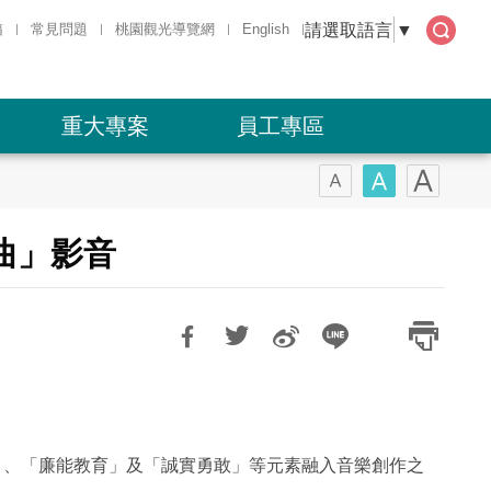
請選取語言
▼
箱
常見問題
桃園觀光導覽網
English
全文
檢索
重大專案
員工專區
曲」影音
」、「廉能教育」及「誠實勇敢」等元素融入音樂創作之