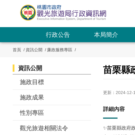
跳
到
主
要
內
行政公告
本局簡介
容
區
首頁
資訊公開
廉政服務專區
塊
資訊公開
:::
苗栗縣
:::
施政目標
更新：2024-12-
施政成果
詳細內容
性別專區
觀光旅遊相關法令
✨苗栗縣政府