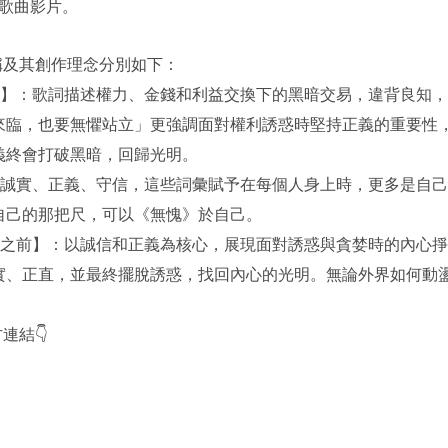
首歌曲影片。
稱及其創作理念分別如下：
交易】：歌詞描述權力、金錢和利益交換下的黑暗交易，違背良知
來臨，也要無懼站立」更強調面對權利誘惑時堅持正義的重要性
義終會打破黑暗，回歸光明。
】：誠實、正義、守信，這些詞彙賦予在每個人身上時，更多是自
自己的那把尺，可以《無愧》於自己。
凋零之前】：以誠信和正義為核心，展現面對誘惑與貪婪時的內心
實、正直，並最終擺脫誘惑，找回內心的光明。無論外界如何動
連結👇