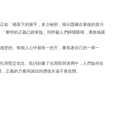
，正如「檯面下的握手，多少秘密」揭示隱藏在幕後的貪污
，「黎明的正義已經來臨」則呼籲人們睜開眼睛，勇敢揭露
己感受的。每個人心中都有一把尺，審視著自己的一舉一
掙扎與堅定信念。歌詞刻畫了在黑暗與迷惘中，人們如何在
盪，正義的力量與誠信的價值永遠不會改變。