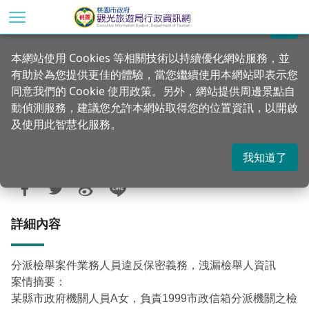
跳
到
關閉
主
首頁
資訊公開
廉政服務專區
本網站使用 Cookies 等相關技術以持續優化網站服務，並
要
有助於為您提供更佳的體驗，當您繼續使用本網站即表示您
內
公務機密維護宣導：分派檢舉案件業務人
同意我們的 Cookie 使用政策。另外，網站提供周邊景點自
容
員違反保密義務，洩漏檢舉人資訊
動偵測服務，建議您允許本網站取得您的位置資訊，以開啟
區
及使用此智慧化服務。
塊
我知道了
更新：2024-04-29
發佈：2024-04-29
1087
詳細內容
分派檢舉案件業務人員違反保密義務，洩漏檢舉人資訊
案情摘要：
某縣市政府機關人員A女，負責1999市政信箱分派機關之檢