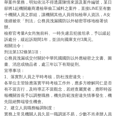
舉案件業務，明知依法不得透露陳情來源及案件編號，某日
卻將1起機關廠商遭檢舉偷工減料之案件，直接LINE至有數
十機關人員之群組，讓機關其他人員得知檢舉人資訊，A女
後續被依「刑法」公務員洩漏國防以外秘密罪移地檢署偵
辦。
檢察官考量A女尚無前科、一時失慮且犯後坦承，予以緩起
訴處分，緩起訴期間1年，並須向國庫支付3萬元。
相關法令：
刑法第132條第1項：
公務員洩漏或交付關於中華民國國防以外應秘密之文書、圖
畫、消息或物品者，處三年以下有期徒刑。
宣導事項：
1、落實對人員之平時考核，防杜洩密違失：
各單位主管除應落實平時考核工作外，應多方瞭解同仁是否
有不當言行，及時導正不當觀念，若經查屬實者，應即時簽
報機關首長予以調整職務，機先防範洩密違失情事發生，機
先阻絕弊端發生機會。
2、建立人員職務輪調制度：
實務上常見機關人員久居一職調派不易，少數不肖承辦人員