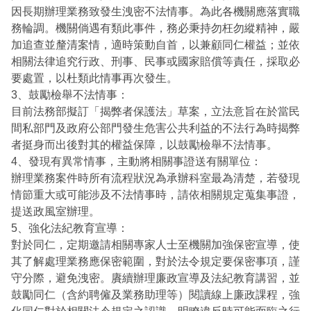
因長期辦理業務致發生洩密不法情事。為此各機關應落實職
務輪調。機關倘遇有類此事件，務必秉持勿枉勿縱精神，嚴
加追查並釐清案情，適時策動自首，以兼顧同仁權益；並依
相關法律追究行政、刑事、民事或國家賠償等責任，採取必
要處置，以杜類此情事再次發生。
3、鼓勵檢舉不法情事：
目前法務部擬訂「揭弊者保護法」草案，立法意旨在於當民
間私部門及政府公部門發生危害公共利益的不法行為時揭弊
者挺身而出後對其的權益保障，以鼓勵檢舉不法情事。
4、發現有異常情事，主動將相關事證送有關單位：
辦理業務案件時所有流程狀況為承辦科室最為清楚，若發現
情節重大或可能涉及不法情事時，請依相關規定蒐集事證，
提送政風室辦理。
5、強化法紀教育宣導：
對於同仁，定期邀請相關專家人士至機關加強保密宣導，使
其了解處理業務應保密範圍，對於法令規定要保密事項，謹
守分際，避免洩密。賡續辦理廉政宣導及法紀教育講習，並
鼓勵同仁（含約聘僱及業務助理等）閱讀線上廉政課程，強