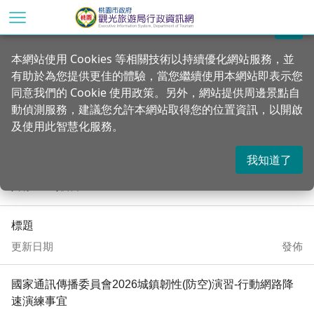
跳
到
關閉
主
首頁
行政公告
本網站使用 Cookies 等相關技術以持續優化網站服務，並
要
有助於為您提供更佳的體驗，當您繼續使用本網站即表示您
內
公告訊息
同意我們的 Cookie 使用政策。另外，網站提供周邊景點自
容
動偵測服務，建議您允許本網站取得您的位置資訊，以開啟
區
及使用此智慧化服務。
塊
我知道了
共有 162 項結果
標題
更新日期
發佈
國家通訊傳播委員會2026城鎮韌性(防空)演習-行動網路降
速演練事宜