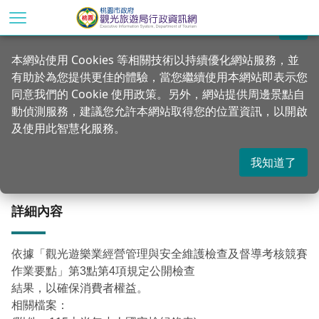
跳
到
關閉
主
首頁
行政公告
公告訊息
本網站使用 Cookies 等相關技術以持續優化網站服務，並
要
有助於為您提供更佳的體驗，當您繼續使用本網站即表示您
內
公告115年上半年觀光遊樂業定期檢查結果
同意我們的 Cookie 使用政策。另外，網站提供周邊景點自
容
動偵測服務，建議您允許本網站取得您的位置資訊，以開啟
區
及使用此智慧化服務。
塊
更新：2026-07-22
發佈：2026-07-06
122
我知道了
詳細內容
依據「觀光遊樂業經營管理與安全維護檢查及督導考核競賽
作業要點」第3點第4項規定公開檢查
結果，以確保消費者權益。
相關檔案：