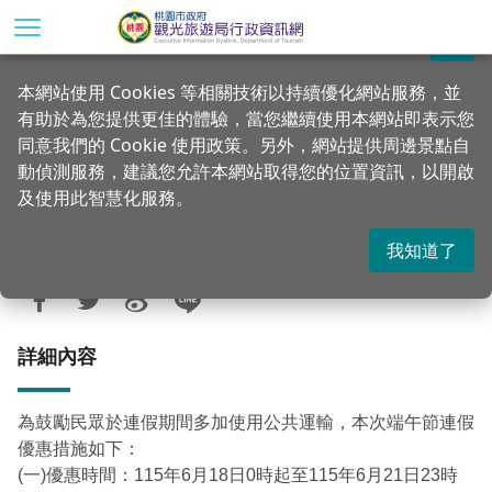
跳
到
關閉
主
首頁
行政公告
公告訊息
本網站使用 Cookies 等相關技術以持續優化網站服務，並
要
有助於為您提供更佳的體驗，當您繼續使用本網站即表示您
內
交通部公路局115年端午節連續假期公共運
同意我們的 Cookie 使用政策。另外，網站提供周邊景點自
容
輸優惠措施
動偵測服務，建議您允許本網站取得您的位置資訊，以開啟
區
及使用此智慧化服務。
塊
我知道了
更新：2026-06-12
發佈：2026-06-12
312
詳細內容
為鼓勵民眾於連假期間多加使用公共運輸，本次端午節連假
優惠措施如下：
(一)優惠時間：115年6月18日0時起至115年6月21日23時