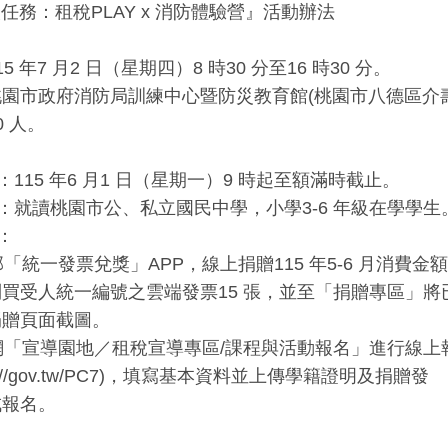
火任務：租稅PLAY x 消防體驗營』活動辦法
 年7 月2 日（星期四）8 時30 分至16 時30 分。
園市政府消防局訓練中心暨防災教育館(桃園市八德區介壽路二段
 人。
：115 年6 月1 日（星期一）9 時起至額滿時截止。
象：就讀桃園市公、私立國民中學，小學3-6 年級在學學生
：
部「統一發票兌獎」APP，線上捐贈115 年5-6 月消費金額
買受人統一編號之雲端發票15 張，並至「捐贈專區」將
捐贈頁面截圖。
官網「宣導園地／租稅宣導專區/課程與活動報名」進行線上
s://gov.tw/PC7)，填寫基本資料並上傳學籍證明及捐贈發
成報名。