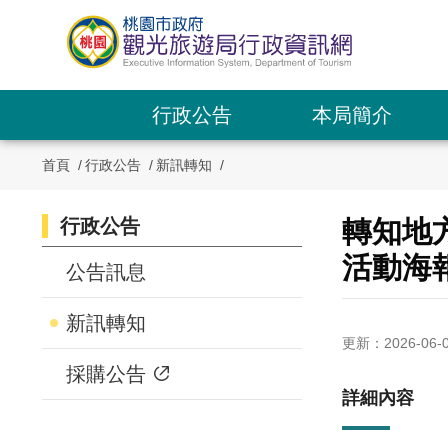
跳
到
主
要
內
行政公告
本局簡介
容
區
首頁
行政公告
新訊轉知
塊
行政公告
:::
轉知地
:::
活動海
公告訊息
新訊轉知
更新：2026-06-
採購公告
詳細內容