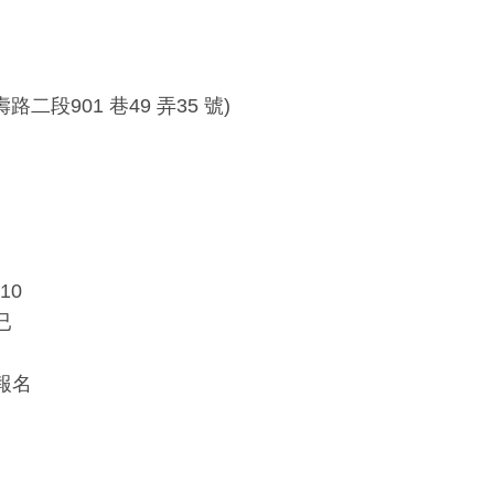
901 巷49 弄35 號)
。
10
已
報名