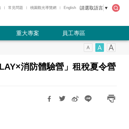
請選取語言
▼
箱
常見問題
桃園觀光導覽網
English
全文
檢索
重大專案
員工專區
LAY×消防體驗營」租稅夏令營