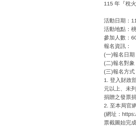
115 年『稅
活動日期：115
活動地點：桃
參加人數：60
報名資訊：
(一)報名日期
(二)報名對
(三)報名方式
1. 登入財政
元以上、未列
捐贈之發票
2. 至本局
(網址：http
票截圖始完