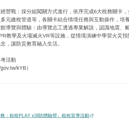
市經營戰：採分組闖關方式進行，依序完成6大稅務關卡，
及多元繳稅管道等，各關卡結合情境任務與互動操作，培
育館導覽與體驗：由導覽志工透過專業解說，認識地震、
PR教學及火場滅火VR等設施，從情境演練中學習火災
觀念，讓防災教育融入生活。
參考活動
/gov.tw/kYB）
任務：租稅PLAY x消防體驗營』租稅宣導活動