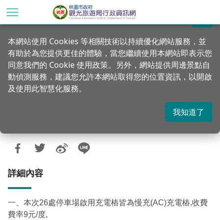
跳
到
關閉
主
首頁
行政公告
公告訊息
本網站使用 Cookies 等相關技術以持續優化網站服務，並
要
有助於為您提供更佳的體驗，當您繼續使用本網站即表示您
內
本市26處公有路外停車場電動汽車充電樁
同意我們的 Cookie 使用政策。另外，網站提供周邊景點自
容
（第一批），自114年9月1日起正式對外營
動偵測服務，建議您允許本網站取得您的位置資訊，以開啟
區
及使用此智慧化服務。
塊
運
我知道了
更新：2025-09-02
發佈：2025-09-02
3090
詳細內容
一、本次26處停車場啟用充電樁皆為慢充(AC)充電樁,收費
費率9元/度,