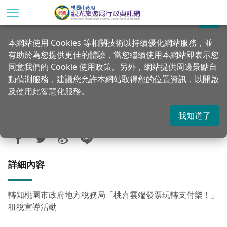
跳
到
關閉
主
首頁
行政公告
新訊轉知
本網站使用 Cookies 等相關技術以持續優化網站服務，並
要
有助於為您提供更佳的體驗，當您繼續使用本網站即表示您
內
轉知桃園市政府地方稅務局「桃喜雲端發
同意我們的 Cookie 使用政策。另外，網站提供周邊景點自
容
票玩轉支付樂！」租稅宣導活動
動偵測服務，建議您允許本網站取得您的位置資訊，以開啟
區
及使用此智慧化服務。
塊
我知道了
更新：2024-10-15
發佈：2024-10-15
1205
詳細內容
轉知桃園市政府地方稅務局「桃喜雲端發票玩轉支付樂！」
租稅宣導活動