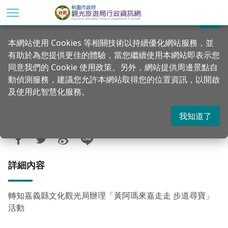
跳
到
關閉
主
首頁
行政公告
新訊轉知
本網站使用 Cookies 等相關技術以持續優化網站服務，並
要
有助於為您提供更佳的體驗，當您繼續使用本網站即表示您
內
轉知嘉義縣文化觀光局辦理「黃阿瑪來嘉
同意我們的 Cookie 使用政策。另外，網站提供周邊景點自
容
走走 步道尋寶」活動
動偵測服務，建議您允許本網站取得您的位置資訊，以開啟
區
及使用此智慧化服務。
塊
我知道了
更新：2024-10-09
發佈：2024-10-09
1065
詳細內容
轉知嘉義縣文化觀光局辦理「黃阿瑪來嘉走走 步道尋寶」
活動