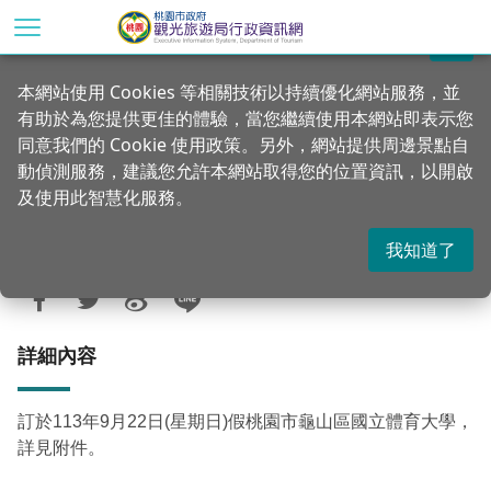
跳
到
關閉
主
首頁
行政公告
新訊轉知
本網站使用 Cookies 等相關技術以持續優化網站服務，並
要
有助於為您提供更佳的體驗，當您繼續使用本網站即表示您
內
轉知財政部舉辦「財政部113年統一發票盃
同意我們的 Cookie 使用政策。另外，網站提供周邊景點自
容
路跑活動」
動偵測服務，建議您允許本網站取得您的位置資訊，以開啟
區
及使用此智慧化服務。
塊
我知道了
更新：2024-09-20
發佈：2024-09-20
534
詳細內容
訂於113年9月22日(星期日)假桃園市龜山區國立體育大學，
詳見附件。