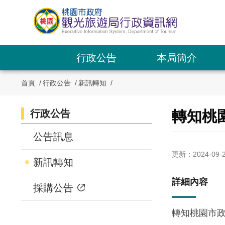
跳
到
主
要
內
行政公告
本局簡介
容
區
首頁
行政公告
新訊轉知
塊
行政公告
:::
轉知桃
:::
公告訊息
更新：2024-09-
新訊轉知
詳細內容
採購公告
轉知桃園市