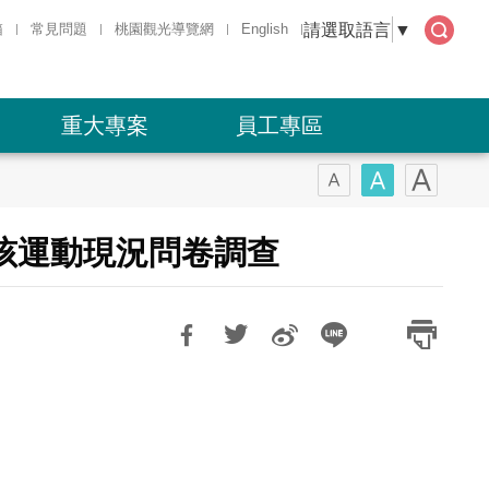
請選取語言
▼
箱
常見問題
桃園觀光導覽網
English
全文
檢索
重大專案
員工專區
孩運動現況問卷調查