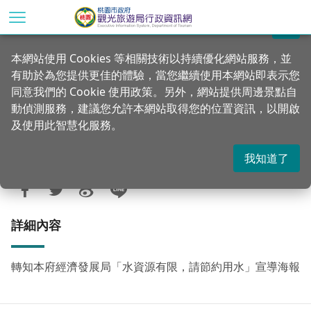
跳
到
關閉
主
首頁
行政公告
新訊轉知
本網站使用 Cookies 等相關技術以持續優化網站服務，並
要
有助於為您提供更佳的體驗，當您繼續使用本網站即表示您
內
轉知本府經濟發展局「水資源有限，請節
同意我們的 Cookie 使用政策。另外，網站提供周邊景點自
容
約用水」宣導海報
動偵測服務，建議您允許本網站取得您的位置資訊，以開啟
區
及使用此智慧化服務。
塊
我知道了
更新：2024-05-17
發佈：2024-05-17
1513
詳細內容
轉知本府經濟發展局「水資源有限，請節約用水」宣導海報