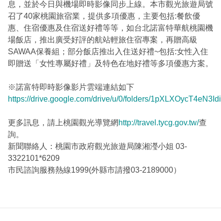
息，並於今日與機場即時影像同步上線。本市觀光旅遊局號
召了40家桃園旅宿業，提供多項優惠，主要包括:餐飲優
惠、住宿優惠及住宿送好禮等等，如台北諾富特華航桃園機
場飯店，推出廣受好評的航站輕旅住宿專案，再贈高級
SAWAA保養組；部分飯店推出入住送好禮~包括:女性入住
即贈送「女性專屬好禮」及特色在地好禮等多項優惠方案。
※諾富特即時影像影片雲端連結如下
https://drive.google.com/drive/u/0/folders/1pXLXOycT4eN
更多訊息，請上桃園觀光導覽網
http://travel.tycg.gov.tw/
查
詢。
新聞聯絡人：桃園市政府觀光旅遊局陳湘瀅小姐 03-
3322101*6209
市民諮詢服務熱線1999(外縣市請撥03-2189000）