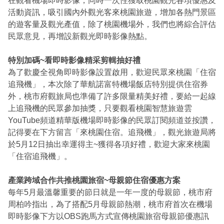
在觀看機場即時影像，同時一次性獲取桃園觀光各項優惠及
活動資訊，吸引國內外觀光客來桃園旅遊，增加各熱門景區
的遊客量及觀光產值，除了桃園機場外，我們也將綜合評估
民眾意見，再增設新觀光即時影像熱點。
特別加碼~看即時影像精采剪輯抽好禮
為了歡慶全視角即時影像設置啟用，歡迎民眾來桃園「住宿
追飛機」，本次除了華航諾富特機場飯店特別提供住宿券
外，桃市府觀旅局也準備了許多限量精美好禮，要給一起線
上追飛機的民眾參加抽獎，只要觀看桃園智慧旅遊雲
YouTube頻道精華版機場即時影像的民眾訂閱頻道並按讚，
記得要在下方留言「來桃園住宿。追飛機」，觀光旅遊局將
於5月12日抽出幸運得主~獲得各項好禮，歡迎大家來桃園
「住宿追飛機」。
產業跨域合作共推桃園旅宿~母親節住宿優惠方案
每年5月最溫馨重要的節日就是一年一度的母親節，桃市府
周柏吟指出，為了搭配5月母親節熱潮，桃市府首次在機場
即時影像下方以OBS跑馬方式宣傳桃園旅宿母親節優惠訊