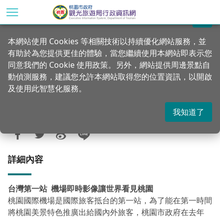
跳
到
關閉
主
首頁
行政公告
本局新聞稿
本網站使用 Cookies 等相關技術以持續優化網站服務，並
要
有助於為您提供更佳的體驗，當您繼續使用本網站即表示您
內
「追飛機搶好康~桃市府觀光直播互動式頻
同意我們的 Cookie 使用政策。另外，網站提供周邊景點自
容
道正式啟用」 讓你的優惠最即時
動偵測服務，建議您允許本網站取得您的位置資訊，以開啟
區
及使用此智慧化服務。
塊
我知道了
更新：2024-05-08
發佈：2024-05-08
976
詳細內容
台灣第一站 機場即時影像讓世界看見桃園
桃園國際機場是國際旅客抵台的第一站，為了能在第一時間
將桃園美景特色推廣出給國內外旅客，桃園市政府在去年