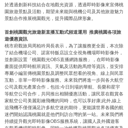
於透過創新科技結合在地觀光資源，透過即時影像來宣傳桃
園旅遊景點及活動，期望未來能與桃機公司及其他旅遊魅力
景點合作推展桃園觀光，提升國際品牌形象。
首創桃園觀光旅遊新直播互動式頻道運用 推廣桃園各項旅
遊優惠資訊
桃市府觀旅局周柏吟局長表示，為了讓服務更全面，本次除
了結合機場公司、諾富特飯店設立全視角機場即時影像外，
並創新設置「桃園觀光OBS直播網路服務」，在即時影像
畫面提供即時航班資訊、天氣及活動跑馬燈等資訊，並安排
專屬小編宣傳桃園景點及調整民眾想看的視角、線上與民眾
互動，非單一即時影像服務。未來我們將進一步與各大航空
公司及觀光產業合作，包括:今日到場的華航、長榮和星宇
等航空公司合作，共同推出相關優惠活動，讓民眾在觀賞各
家航空公司美麗彩繪飛機的同時，也可以享好康;此外,線上
追飛機不僅僅滿足許多航空迷的期待，更能讓世界各國的航
迷們開始認識桃園就是他們到訪台灣的第一站。未來我們將
持續提升觀光即時影像OBS服務系統，讓國人及外國遊客