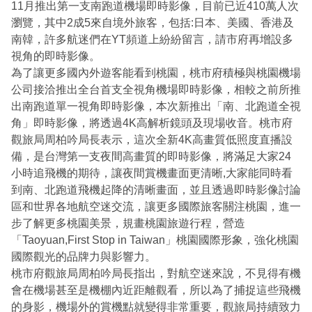
11月推出第一支南跑道機場即時影像，目前已近410萬人次
瀏覽，其中2成5來自境外旅客，包括:日本、美國、香港及
南韓，許多航迷們在YT頻道上紛紛留言，請市府再增設多
視角的即時影像。
為了讓更多國內外遊客能看到桃園，桃市府積極與桃園機場
公司接洽推出全台首支全視角機場即時影像，相較之前所推
出南跑道單一視角即時影像，本次新推出「南、北跑道全視
角」即時影像，將透過4K高解析鏡頭及現場收音。桃市府
觀旅局周柏吟局長表示，這次全新4K高畫質低照度直播設
備，是台灣第一支夜間高畫質的即時影像，將滿足大家24
小時追飛機的期待，讓夜間賞機畫面更清晰,大家能同時看
到南、北跑道飛機起降的清晰畫面，並且透過即時影像討論
區和世界各地航空迷交流，讓更多國際旅客關注桃園，進一
步了解更多桃園美景，規畫桃園旅遊行程，營造
「Taoyuan,First Stop in Taiwan」桃園國際形象，強化桃園
國際觀光的品牌力與影響力。
桃市府觀旅局周柏吟局長指出，對航空迷來說，不見得有機
會在機場甚至是機棚內近距離觀看，所以為了捕捉這些飛機
的身影，機場外的賞機點就變得非常重要，觀旅局持續致力