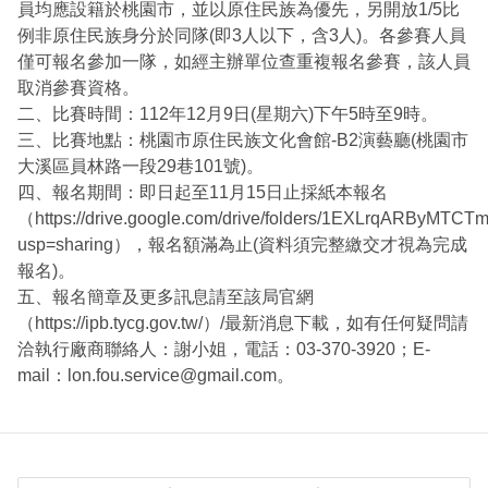
員均應設籍於桃園市，並以原住民族為優先，另開放1/5比
例非原住民族身分於同隊(即3人以下，含3人)。各參賽人員
僅可報名參加一隊，如經主辦單位查重複報名參賽，該人員
取消參賽資格。
二、比賽時間：112年12月9日(星期六)下午5時至9時。
三、比賽地點：桃園市原住民族文化會館-B2演藝廳(桃園市
大溪區員林路一段29巷101號)。
四、報名期間：即日起至11月15日止採紙本報名
（https://drive.google.com/drive/folders/1EXLrqARByMT
usp=sharing），報名額滿為止(資料須完整繳交才視為完成
報名)。
五、報名簡章及更多訊息請至該局官網
（https://ipb.tycg.gov.tw/）/最新消息下載，如有任何疑問請
洽執行廠商聯絡人：謝小姐，電話：03-370-3920；E-
mail：lon.fou.service@gmail.com。