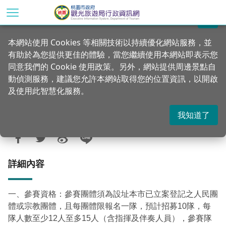
跳
到
關閉
主
首頁
行政公告
新訊轉知
本網站使用 Cookies 等相關技術以持續優化網站服務，並
要
有助於為您提供更佳的體驗，當您繼續使用本網站即表示您
內
轉知本府原住民族行政局辦理「桃園市112
同意我們的 Cookie 使用政策。另外，網站提供周邊景點自
容
年原住民族語詩歌比賽暨聖誕點燈活動」
動偵測服務，建議您允許本網站取得您的位置資訊，以開啟
區
及使用此智慧化服務。
塊
我知道了
更新：2023-10-30
發佈：2023-10-30
1142
詳細內容
一、參賽資格：參賽團體須為設址本市已立案登記之人民團
體或宗教團體，且每團體限報名一隊，預計招募10隊，每
隊人數至少12人至多15人（含指揮及伴奏人員），參賽隊