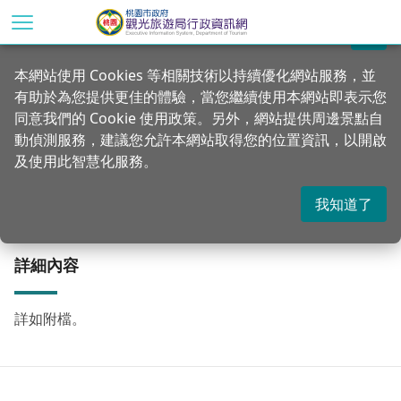
跳
到
關閉
主
首頁
行政公告
公告訊息
本網站使用 Cookies 等相關技術以持續優化網站服務，並
要
有助於為您提供更佳的體驗，當您繼續使用本網站即表示您
內
今(107)年9月非法營業旅宿名單
同意我們的 Cookie 使用政策。另外，網站提供周邊景點自
容
動偵測服務，建議您允許本網站取得您的位置資訊，以開啟
區
及使用此智慧化服務。
塊
更新：2018-10-29
發佈：2018-10-29
1418
我知道了
詳細內容
詳如附檔。