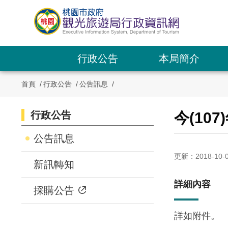
跳
到
主
要
內
行政公告
本局簡介
容
區
首頁
行政公告
公告訊息
塊
行政公告
:::
今(10
:::
公告訊息
更新：2018-10-
新訊轉知
詳細內容
採購公告
詳如附件。